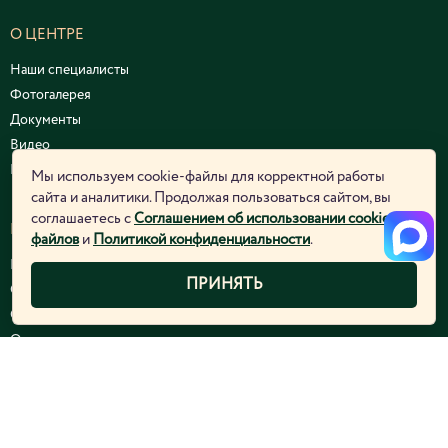
О ЦЕНТРЕ
Наши специалисты
Фотогалерея
Документы
Видео
Курсы и семинары
Мы используем cookie-файлы для корректной работы
сайта и аналитики. Продолжая пользоваться сайтом, вы
соглашаетесь с
Соглашением об использовании cookie-
ЮРИДИЧЕСКАЯ ИНФОРМАЦИЯ
файлов
и
Политикой конфиденциальности
.
Политика конфиденциальности
ПРИНЯТЬ
Согласие на обработку персональных данных
Соглашение об использовании cookie-файлов
Отозвать согласие
НАШИ УСЛУГИ
Аппаратная косметология