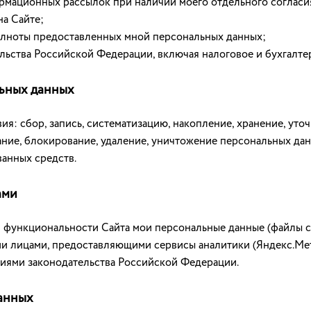
рмационных рассылок при наличии моего отдельного согласи
а Сайте;
лноты предоставленных мной персональных данных;
ьства Российской Федерации, включая налоговое и бухгалтер
льных данных
: сбор, запись, систематизацию, накопление, хранение, уточ
ание, блокирование, удаление, уничтожение персональных да
анных средств.
ами
я функциональности Сайта мои персональные данные (файлы co
ими лицами, предоставляющими сервисы аналитики (Яндекс.Ме
ниями законодательства Российской Федерации.
анных