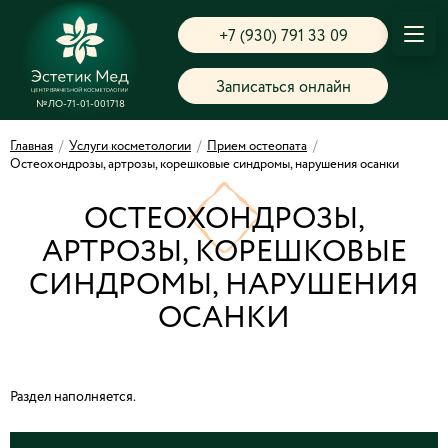
+7 (930) 791 33 09
Записаться онлайн
№ЛО-71-01-001718
Главная
/
Услуги косметологии
/
Прием остеопата
/
Остеохондрозы, артрозы, корешковые синдромы, нарушения осанки
ОСТЕОХОНДРОЗЫ,
АРТРОЗЫ, КОРЕШКОВЫЕ
СИНДРОМЫ, НАРУШЕНИЯ
ОСАНКИ
Раздел наполняется.