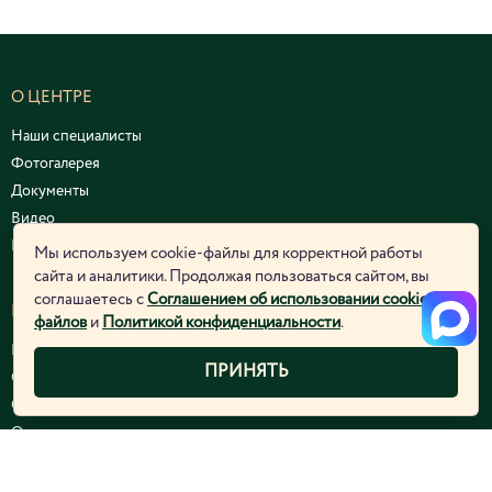
О ЦЕНТРЕ
Наши специалисты
Фотогалерея
Документы
Видео
Курсы и семинары
Мы используем cookie-файлы для корректной работы
сайта и аналитики. Продолжая пользоваться сайтом, вы
соглашаетесь с
Соглашением об использовании cookie-
ЮРИДИЧЕСКАЯ ИНФОРМАЦИЯ
файлов
и
Политикой конфиденциальности
.
Политика конфиденциальности
ПРИНЯТЬ
Согласие на обработку персональных данных
Соглашение об использовании cookie-файлов
Отозвать согласие