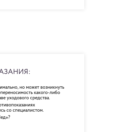
АЗАНИЯ:
имально, но может возникнуть
епереносимость какого-либо
аве уходового средства.
отивопоказаниях
сь со специалистом.
ед»?