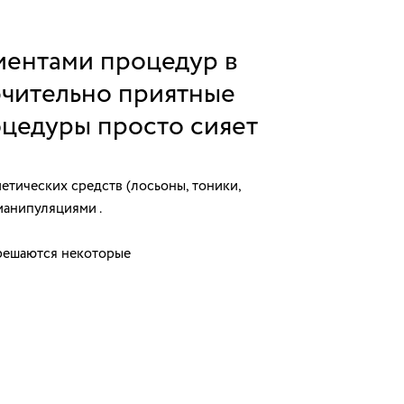
иентами процедур в
ючительно приятные
оцедуры просто сияет
тических средств (лосьоны, тоники,
манипуляциями .
 решаются некоторые