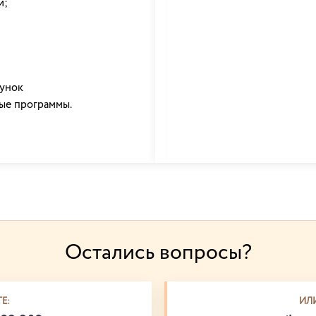
и;
унок
ые программы.
Остались вопросы?
Е:
ИЛ