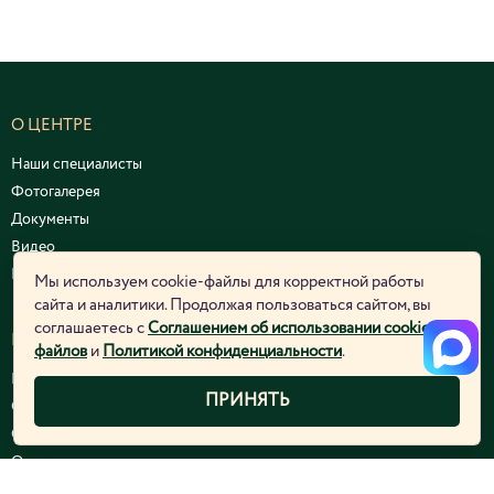
О ЦЕНТРЕ
Наши специалисты
Фотогалерея
Документы
Видео
Курсы и семинары
Мы используем cookie-файлы для корректной работы
сайта и аналитики. Продолжая пользоваться сайтом, вы
соглашаетесь с
Соглашением об использовании cookie-
ЮРИДИЧЕСКАЯ ИНФОРМАЦИЯ
файлов
и
Политикой конфиденциальности
.
Политика конфиденциальности
ПРИНЯТЬ
Согласие на обработку персональных данных
Соглашение об использовании cookie-файлов
Отозвать согласие