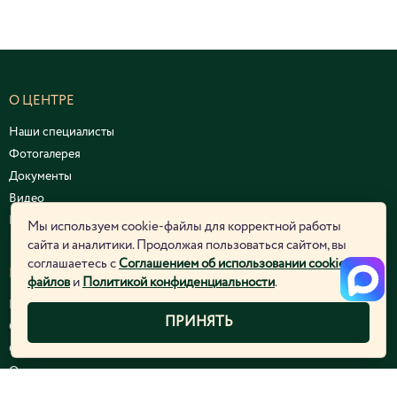
О ЦЕНТРЕ
Наши специалисты
Фотогалерея
Документы
Видео
Курсы и семинары
Мы используем cookie-файлы для корректной работы
сайта и аналитики. Продолжая пользоваться сайтом, вы
соглашаетесь с
Соглашением об использовании cookie-
ЮРИДИЧЕСКАЯ ИНФОРМАЦИЯ
файлов
и
Политикой конфиденциальности
.
Политика конфиденциальности
ПРИНЯТЬ
Согласие на обработку персональных данных
Соглашение об использовании cookie-файлов
Отозвать согласие