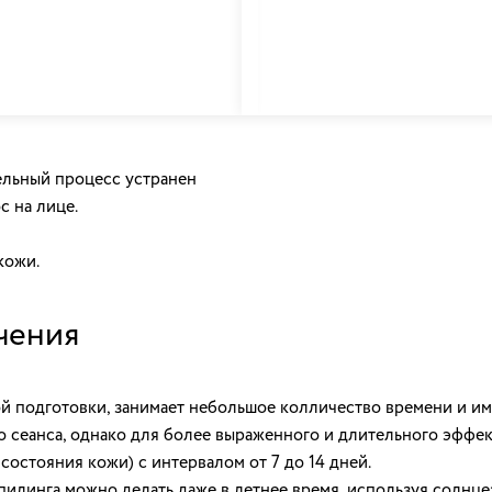
ельный процесс устранен
с на лице.
кожи.
чения
й подготовки, занимает небольшое колличество времени и и
го сеанса, однако для более выраженного и длительного эффе
 состояния кожи) с интервалом от 7 до 14 дней.
илинга можно делать даже в летнее время, используя солнц