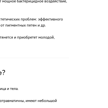
ет мощное бактерицидное воздействие,
стетических проблем: эффективного
от пигментных пятен и др.
тянется и приобретет молодой,
е?
ца и тела.
лотравматичны, имеют небольшой