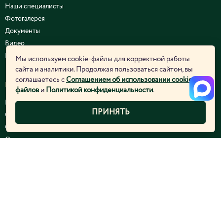
Наши специалисты
Фотогалерея
Документы
Видео
Курсы и семинары
Мы используем cookie-файлы для корректной работы
сайта и аналитики. Продолжая пользоваться сайтом, вы
соглашаетесь с
Соглашением об использовании cookie-
ЮРИДИЧЕСКАЯ ИНФОРМАЦИЯ
файлов
и
Политикой конфиденциальности
.
Политика конфиденциальности
ПРИНЯТЬ
Согласие на обработку персональных данных
Соглашение об использовании cookie-файлов
Отозвать согласие
НАШИ УСЛУГИ
Аппаратная косметология
Инъекционная косметология
Эстетическая косметология