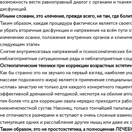
возможность вести равноправный диалог с органами и тканям
дисфункций.
Иными словами, это «лечение, прежде всего, не там, где болит,
Таким образом, каждая процедура фактически является своего
и убрать вторичные дисфункции и напряжения на всём пути 
изменению осанки, положения внутренних органов и клиниче
следующем этапе»
Снятие внутримозговых напряжений и психосоматических бло
неблагоприятные ситуационные ряды и неблагоприятные соц
Остеопатические техники при коррекции возрастных эстетич
Как бы странно это ни звучало на первый взгляд, наиболее у
массиве подкожного жира) является применение специальных
«сплав» зачастую не только для каждого конкретного пациент
эффективной дренажной методикой, несмотря на обилие аппа
тем более что для коррекции овала нередко приходится работ
нижнечелюстной сустав. Наконец, только тончайшей пальпаци
не отличаются размерами и вступают в очень сложные взаимод
стимуляция одних и расслабление других мышц или даже их о
Таким образом, это не простоэстетика, а полноценная ЛЕЧЕБ