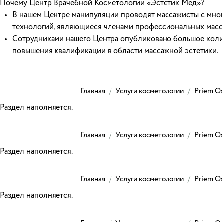
Почему Центр Врачебной Косметологии «Эстетик Мед»?
В нашем Центре манипуляции проводят массажисты с мно
технологий, являющиеся членами профессиональных мас
Сотрудниками нашего Центра опубликовано большое коли
повышения квалификации в области массажной эстетики.
Главная
/
Услуги косметологии
/
Priem O
Раздел наполняется.
Главная
/
Услуги косметологии
/
Priem O
Раздел наполняется.
Главная
/
Услуги косметологии
/
Priem O
Раздел наполняется.