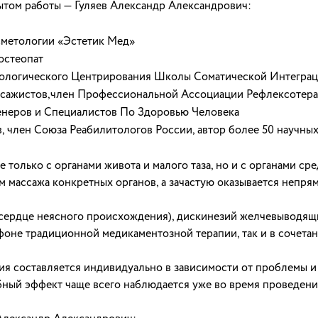
ытом работы — Гуляев Александр Александрович:
сметологии «Эстетик Мед»
остеопат
ологического Центрирования Школы Соматической Интеграц
сажистов,член Профессиональной Ассоциации Рефлексотера
неров и Специалистов По Здоровью Человека
 член Союза Реабилитологов России, автор более 50 научных
только с органами живота и малого таза, но и с органами ср
м массажа конкретных органов, а зачастую оказывается непря
в сердце неясного происхождения), дискинезий желчевыводящ
 фоне традиционной медикаментозной терапии, так и в сочета
ия составляется индивидуально в зависимости от проблемы и
бный эффект чаще всего наблюдается уже во время проведения