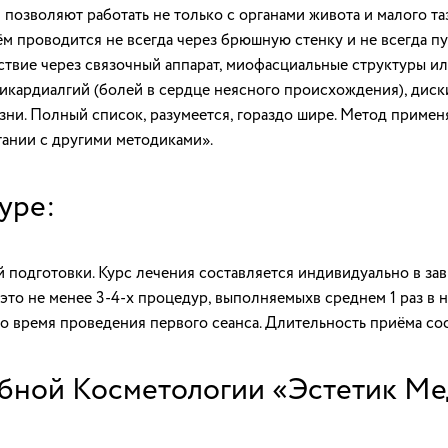
озволяют работать не только с органами живота и малого таз
ём проводится не всегда через брюшную стенку и не всегда пу
ствие через связочный аппарат, миофасциальные структуры и
иикардиалгий (болей в сердце неясного происхождения), дис
зни. Полный список, разумеется, гораздо шире. Метод примен
тании с другими методиками».
уре:
 подготовки. Курс лечения составляется индивидуально в за
это не менее 3-4-х процедур, выполняемыхв среднем 1 раз в 
о время проведения первого сеанса. Длительность приёма сос
бной Косметологии «Эстетик Ме