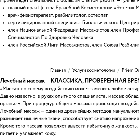
Прием ведет специалист с большим опытом работы — Гуляев 
главный врач Центра Врачебной Косметологии «Эстетик 
врач-физиотерапевт, реабилитолог, остеопат
сертифицированный специалист Биологического Центрир
член Национальной Федерации Массажистов,член Профес
Специалистов По Здоровью Человека
член Российской Лиги Массажистов, член Союза Реабилит
Главная
/
Услуги косметологии
/
Priem O
Лечебный массаж — КЛАССИКА, ПРОВЕРЕННАЯ ВР
«Массаж по своему воздействию может заменить любое лекарс
Давно известно, в руках опытного специалиста , массаж об
организм. При процедур общего массажа происходит воздейст
Лечебный массаж — один из древнейших методов мануального 
разминает мышечные ткани, способствует снятию напряжения
Кроме того массаж позволяет вывести избыточную жидкость, 
питает и увлажняет кожу.