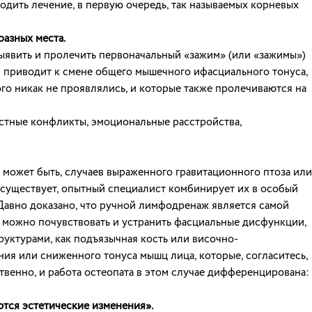
одить лечение, в первую очередь, так называемых корневых
разных места.
выявить и пролечить первоначальный «зажим» (или «зажимы»)
 приводит к смене общего мышечного ифасциального тонуса,
о никак не проявлялись, и которые также пролечиваются на
стные конфликты, эмоциональные расстройства,
, может быть, случаев выраженного гравитационного птоза или
 существует, опытный специалист комбинирует их в особый
. Давно доказано, что ручной лимфодренаж является самой
 можно почувствовать и устранить фасциальные дисфункции,
руктурами, как подъязычная кость или височно-
ия или сниженного тонуса мышц лица, которые, согласитесь,
твенно, и работа остеопата в этом случае дифференцирована:
ются эстетические изменения».