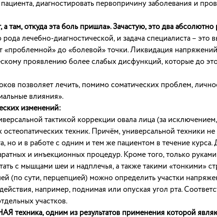
 пациента, диагностировать первопричину заболевания и пров
 а там, откуда эта боль пришла». Зачастую, это два абсолютно 
 рода лечебно-диагностической, и задача специалиста – это 
от «проблемной» до «болевой» точки. Ликвидация напряжений
скому проявлению более слабых дисфункций, которые до этог
ков позволяет лечить, помимо соматических проблем, лично
иальные влияния».
еских изменений:
ниверсальной тактикой коррекции овала лица (за исключением
 остеопатических техник. Причём, универсальной техники не
а, но и в работе с одним и тем же пациентом в течение курса
ратных и инъекционных процедур. Кроме того, только руками
ать с мышцами шеи и надплечья, а также такими «тонкими» ст
ей (по сути, перцепцией) можно определить участки напряжен
ействия, например, поднимая или опуская угол рта. Соответс
тдельных участков.
НАЯ техника, одним из результатов применения которой явля