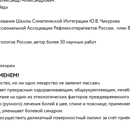
Александр Александрович:
Мед»
ования Школы Соматической Интеграции Ю.В. Чикурова
сиональной Ассоциации Рефлексотерапевтов России, член 
ологов России, автор более 50 научных работ
steopata
ЕМЕНЕМ!
тво, но ни одно лекарство не заменит массаж».
ладает прекрасным оздоравливающим, общеукрепляющим, лече
вие на один из этиологических факторов преждевременного с
(ручного) лечения болей в шее, спине и пояснице, применяе
, уменьшает болевой синдром.
осуществить деликатный поверхностный пилинг за счёт приёмо