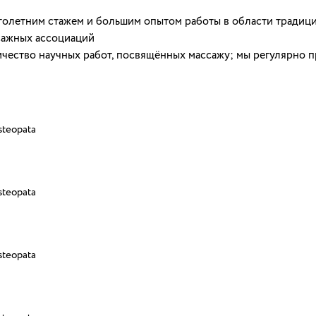
голетним стажем и большим опытом работы в области традиц
сажных ассоциаций
чество научных работ, посвящённых массажу; мы регулярно 
steopata
steopata
steopata