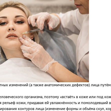
стных изменений (а также анатомических дефектов) лица пут
овеческого организма, поэтому «встаёт» в коже или под коже
 рельеф кожи, придавая ей увлажнённость и помолодевший вид
рования контуров лица (изменение формы и объёма скул, кор