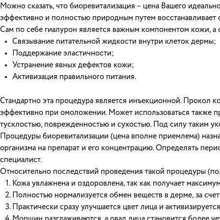
Можно сказать, что биоревитализация – цена Вашего идеально
эффективно и полностью природным путем восстанавливает с
Сам по себе гиалурон является важным компонентом кожи, а о
Связывание питательной жидкости внутри клеток дермы;
Поддержание эластичности;
Устранение явных дефектов кожи;
Активизация правильного питания.
Стандартно эта процедура является инъекционной. Прокол к
эффективно при омоложении. Может использоваться также пр
тусклостью, поврежденностью и сухостью. Под силу таким ук
Процедуры биоревитализации (цена вполне приемлема) назна
организма на препарат и его концентрацию. Определять пери
специалист.
Относительно последствий проведения такой процедуры (по
Кожа увлажнена и оздоровлена, так как получает максиму
Полностью нормализуется обмен веществ в дерме, за счет 
Практически сразу улучшается цвет лица и активизируетс
Морщин разглаживаются, а овал лица становится более че