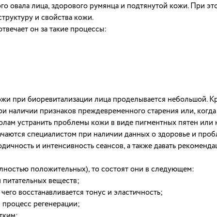
го овала лица, здорового румянца и подтянутой кожи. При эт
труктуру и свойства кожи.
твечает он за такие процессы:
ожи при биоревитализации лица проделывается небольшой. К
и наличии признаков преждевременного старения или, когда
олам устранить проблемы кожи в виде пигментных пятен или 
чаются специалистом при наличии данных о здоровье и пробл
одичность и интенсивность сеансов, а также давать рекомен
лностью положительных), то состоят они в следующем:
м питательных веществ;
чего восстанавливается тонус и эластичность;
я процесс регенерации;
тким;