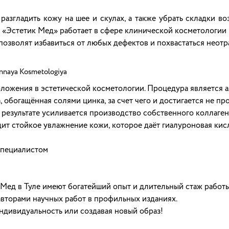
згладить кожу на шее и скулах, а также убрать складки во
 «Эстетик Мед» работает в сфере клинической косметологии 
озволят избавиться от любых дефектов и похвастаться неотр
nnaya Kosmetologiya
ожения в эстетической косметологии. Процедура является а
обогащённая солями цинка, за счет чего и достигается не про
В результате усиливается производство собственного коллаге
дит стойкое увлажнение кожи, которое даёт гиалуроновая кис
специалистом
Мед в Туле имеют богатейший опыт и длительный стаж работ
авторами научных работ в профильных изданиях.
ндивидуальность или создавая новый образ!