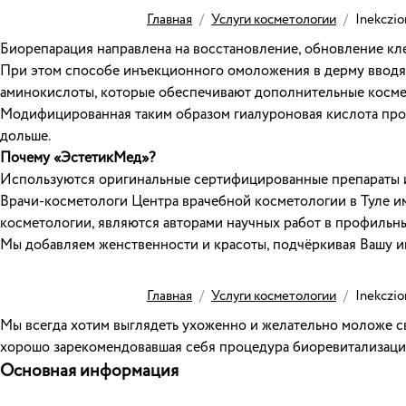
Главная
/
Услуги косметологии
/
Inekczio
Биорепарация направлена на восстановление, обновление кл
При этом способе инъекционного омоложения в дерму вводятс
аминокислоты, которые обеспечивают дополнительные косме
Модифицированная таким образом гиалуроновая кислота прот
дольше.
Почему «ЭстетикМед»?
Используются оригинальные сертифицированные препараты 
Врачи-косметологи Центра врачебной косметологии в Туле и
косметологии, являются авторами научных работ в профильны
Мы добавляем женственности и красоты, подчёркивая Вашу и
Главная
/
Услуги косметологии
/
Inekczio
Мы всегда хотим выглядеть ухоженно и желательно моложе св
хорошо зарекомендовавшая себя процедура биоревитализация 
Основная информация