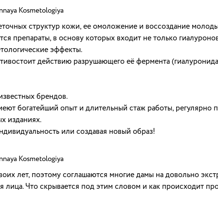
nnaya Kosmetologiya
еточных структур кожи, ее омоложение и воссоздание молоды
я препараты, в основу которых входит не только гиалуронов
тологические эффекты.
ивостоит действию разрушающего её фермента (гиалуронидаз
известных брендов.
меют богатейший опыт и длительный стаж работы, регулярно
х изданиях.
ндивидуальность или создавая новый образ!
nnaya Kosmetologiya
оих лет, поэтому соглашаются многие дамы на довольно экстр
лица. Что скрывается под этим словом и как происходит проц