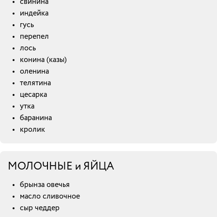
свинина
индейка
гусь
перепел
лось
конина (казы)
оленина
телятина
цесарка
утка
баранина
кролик
МОЛОЧНЫЕ и ЯЙЦА
брынза овечья
масло сливочное
сыр чеддер