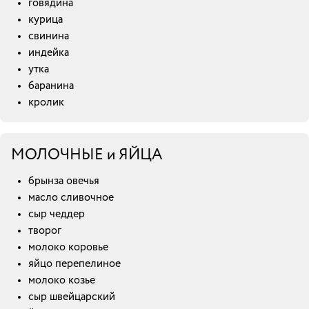
говядина
курица
свинина
индейка
утка
баранина
кролик
МОЛОЧНЫЕ и ЯЙЦА
брынза овечья
масло сливочное
сыр чеддер
творог
молоко коровье
яйцо перепелиное
молоко козье
сыр швейцарский