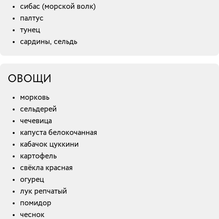
сибас (морской волк)
палтус
тунец
сардины, сельдь
ОВОЩИ
морковь
сельдерей
чечевица
капуста белокочанная
кабачок цуккини
картофель
свёкла красная
огурец
лук репчатый
помидор
чеснок