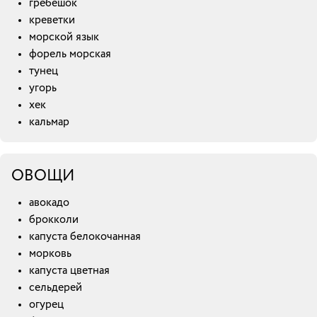
гребешок
креветки
морской язык
форель морская
тунец
угорь
хек
кальмар
ОВОЩИ
авокадо
брокколи
капуста белокочанная
морковь
капуста цветная
сельдерей
огурец