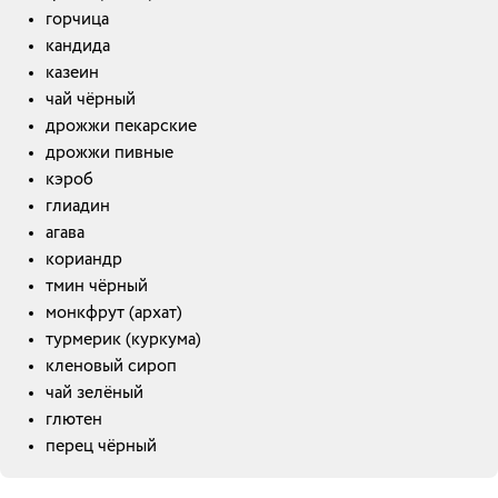
горчица
кандида
казеин
чай чёрный
дрожжи пекарские
дрожжи пивные
кэроб
глиадин
агава
кориандр
тмин чёрный
монкфрут (архат)
турмерик (куркума)
кленовый сироп
чай зелёный
глютен
перец чёрный