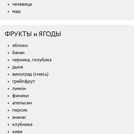
чечевица
маш
ФРУКТЫ и ЯГОДЫ
яблоко
банан
черника, голубика
дыня
виноград (смесь)
грейпфрут
лимон
финики
апельсин
персик
ананас
клубника
киви