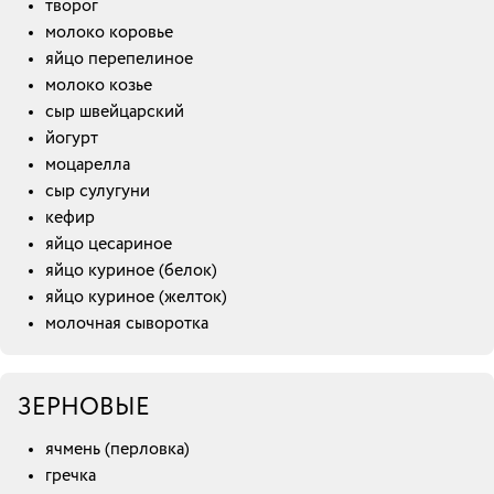
творог
молоко коровье
яйцо перепелиное
молоко козье
сыр швейцарский
йогурт
моцарелла
сыр сулугуни
кефир
яйцо цесариное
яйцо куриное (белок)
яйцо куриное (желток)
молочная сыворотка
ЗЕРНОВЫЕ
ячмень (перловка)
гречка