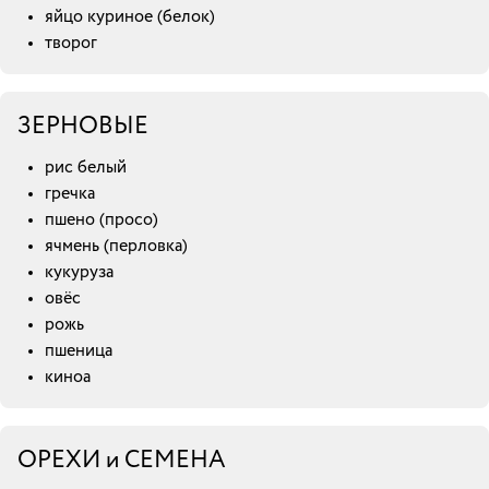
яйцо куриное (белок)
творог
ЗЕРНОВЫЕ
рис белый
гречка
пшено (просо)
ячмень (перловка)
кукуруза
овёс
рожь
пшеница
киноа
ОРЕХИ и СЕМЕНА