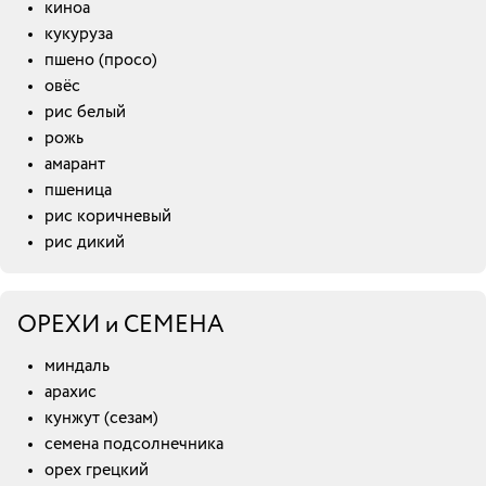
киноа
кукуруза
пшено (просо)
овёс
рис белый
рожь
амарант
пшеница
рис коричневый
рис дикий
ОРЕХИ и СЕМЕНА
миндаль
арахис
кунжут (сезам)
семена подсолнечника
орех грецкий