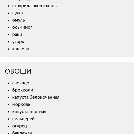
ставрида, желтохвост
щука
омуль
осьминог
раки
угорь
кальмар
ОВОЩИ
авокадо
брокколи
капуста белокочанная
морковь
капуста цветная
сельдерей
огурец
баклажан