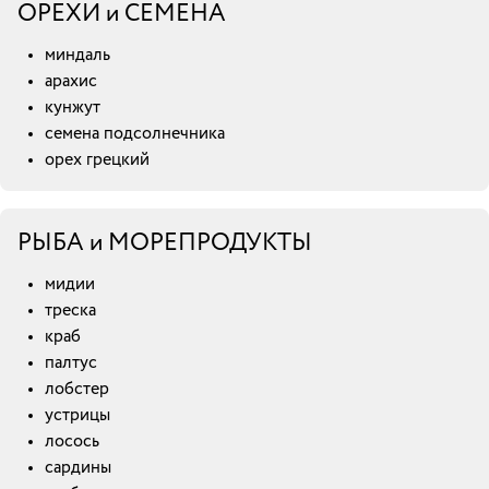
ОРЕХИ и СЕМЕНА
миндаль
арахис
кунжут
семена подсолнечника
орех грецкий
РЫБА и МОРЕПРОДУКТЫ
мидии
треска
краб
палтус
лобстер
устрицы
лосось
сардины