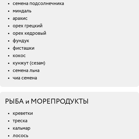
семена подсолнечника
миндаль
арахис
орех грецкий
орех кедровый
фундук
фисташки
кокос
кунжут (сезам)
семена льна
чиа семена
РЫБА и МОРЕПРОДУКТЫ
креветки
треска
кальмар
лосось