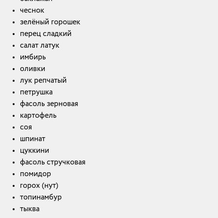
чеснок
зелёный горошек
перец сладкий
салат латук
имбирь
оливки
лук репчатый
петрушка
фасоль зерновая
картофель
соя
шпинат
цуккини
фасоль стручковая
помидор
горох (нут)
топинамбур
тыква