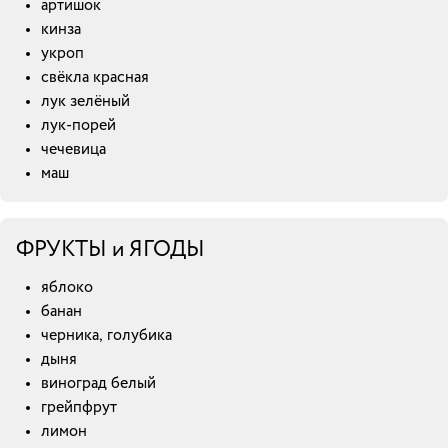
артишок
кинза
укроп
свёкла красная
лук зелёный
лук-порей
чечевица
маш
ФРУКТЫ и ЯГОДЫ
яблоко
банан
черника, голубика
дыня
виноград белый
грейпфрут
лимон