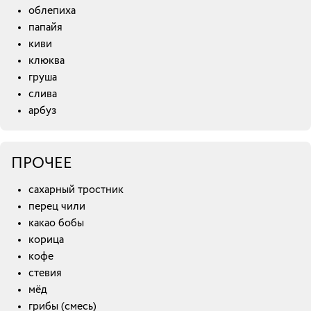
облепиха
папайя
киви
клюква
груша
слива
арбуз
ПРОЧЕЕ
сахарный тростник
перец чили
какао бобы
корица
кофе
стевия
мёд
грибы (смесь)