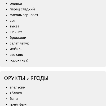
оливки
перец сладкий
фасоль зерновая
соя
тыква
шпинат
брокколи
салат латук
имбирь
авокадо
горох (нут)
ФРУКТЫ и ЯГОДЫ
апельсин
яблоко
банан
грейпфрут