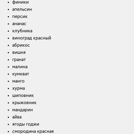
финики
апельсин
персик
ананас
клубника
виноград красный
абрикос
вишня
гранат
малина
кумкват
манго
хурма
шиповник
крыжовник
мандарин
айва
ягоды годжи
смородина красная