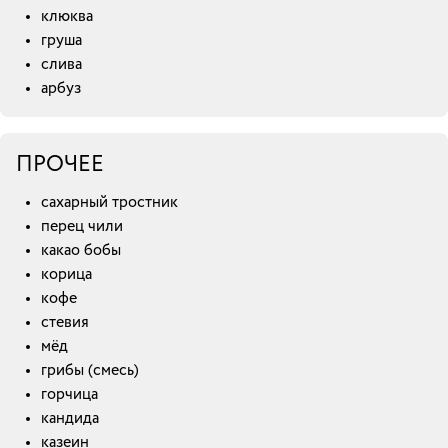
клюква
груша
слива
арбуз
ПРОЧЕЕ
сахарный тростник
перец чили
какао бобы
корица
кофе
стевия
мёд
грибы (смесь)
горчица
кандида
казеин