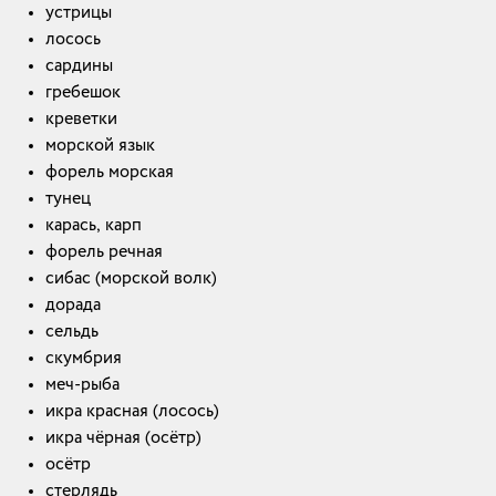
устрицы
лосось
сардины
гребешок
креветки
морской язык
форель морская
тунец
карась, карп
форель речная
сибас (морской волк)
дорада
сельдь
скумбрия
меч-рыба
икра красная (лосось)
икра чёрная (осётр)
осётр
стерлядь