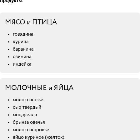
продукты.
МЯСО и ПТИЦА
говядина
курица
баранина
свинина
индейка
МОЛОЧНЫЕ и ЯЙЦА
молоко козье
сыр твёрдый
моцарелла
брынза овечья
молоко коровье
яйцо куриное (желток)