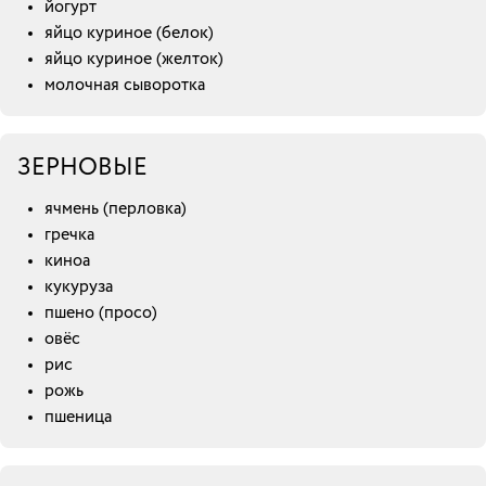
йогурт
яйцо куриное (белок)
яйцо куриное (желток)
молочная сыворотка
ЗЕРНОВЫЕ
ячмень (перловка)
гречка
киноа
кукуруза
пшено (просо)
овёс
рис
рожь
пшеница