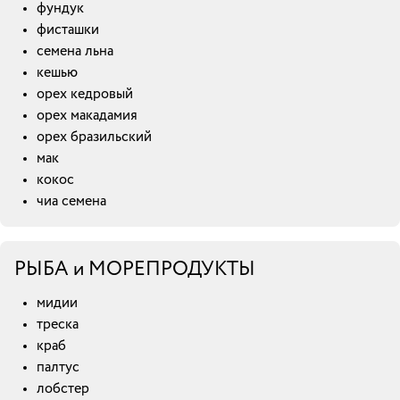
фундук
фисташки
семена льна
кешью
орех кедровый
орех макадамия
орех бразильский
мак
кокос
чиа семена
РЫБА и МОРЕПРОДУКТЫ
мидии
треска
краб
палтус
лобстер