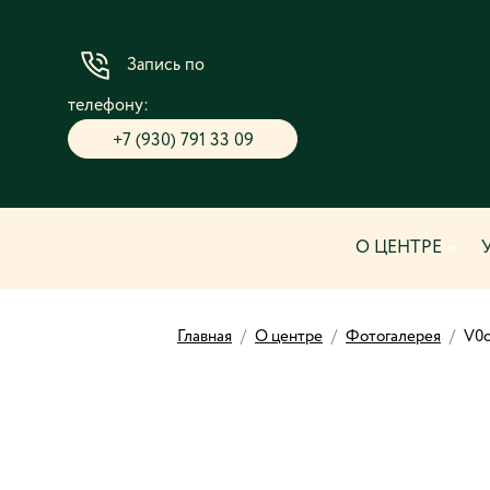
Запись по
телефону:
+7 (930) 791 33 09
О ЦЕНТРЕ
Главная
/
О центре
/
Фотогалерея
/
V0o