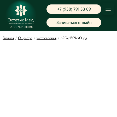
+7 (930) 791 33 09
Записаться онлайн
№ЛО-71-01-001718
Главная
/
О центре
/
Фотогалерея
/
pRGvpB09vsQ.jpg